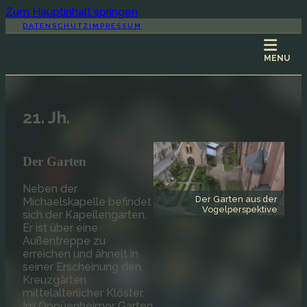
Zum Hauptinhalt springen
DATENSCHUTZ
IMPRESSUM
MENU
21. Jh.
Der Garten
Neben der
Der Garten aus der
Michaelskapelle befindet
Vogelperspektive
sich der Kapellengarten.
Er ist über eine
HOME
Außentreppe zu
erreichen und ähnelt in
seiner Erscheinung den
Kreuzgärten
mittelalterlicher Klöster.
Im Oppüenheimer Garten