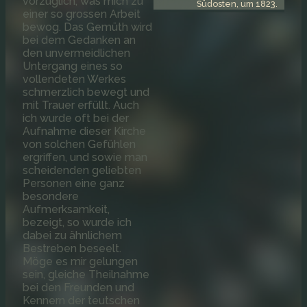
vorzüglich, was mich zu
Südosten, um 1823.
einer so grossen Arbeit
bewog. Das Gemüth wird
bei dem Gedanken an
den unvermeidlichen
Untergang eines so
vollendeten Werkes
schmerzlich bewegt und
mit Trauer erfüllt. Auch
ich wurde oft bei der
Aufnahme dieser Kirche
von solchen Gefühlen
ergriffen, und sowie man
scheidenden geliebten
Personen eine ganz
besondere
Aufmerksamkeit,
bezeigt, so wurde ich
dabei zu ähnlichem
Bestreben beseelt.
Möge es mir gelungen
sein, gleiche Theilnahme
bei den Freunden und
Kennern der teutschen