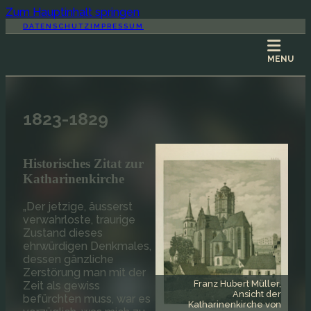
Zum Hauptinhalt springen
DATENSCHUTZ
IMPRESSUM
MENU
1823-1829
Historisches Zitat zur
Katharinenkirche
„Der jetzige, äusserst
verwahrloste, traurige
Zustand dieses
HOME
ehrwürdigen Denkmales,
dessen gänzliche
Zerstörung man mit der
Franz Hubert Müller,
Zeit als gewiss
Ansicht der
befürchten muss, war es
Katharinenkirche von