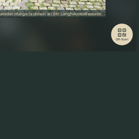
annter Hungerbrotstein an der Langhaussüdfassade.
QR-Scan