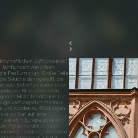
irtschaftlichen Aufschwungs
. Jahrhundert von Krisen
 die Pest um 1349. Große Teile
ie Seuche dahingerafft; die
smaße. Betroffen waren unter
nde, die Britischen Inseln,
ngerem Maße Norditalien. Die
 Folge verhungerten mehrere
us und wurden zu Wüstungen.
5–1317 traf auf eine
r war es in Europa zu einem
ie Agrarproduktion hatte
erreicht – allerdings nahm im
issteigerungen durch das