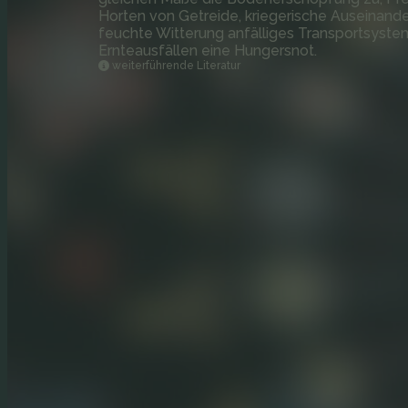
Horten von Getreide, kriegerische Auseinand
feuchte Witterung anfälliges Transportsyst
Ernteausfällen eine Hungersnot.
weiterführende Literatur