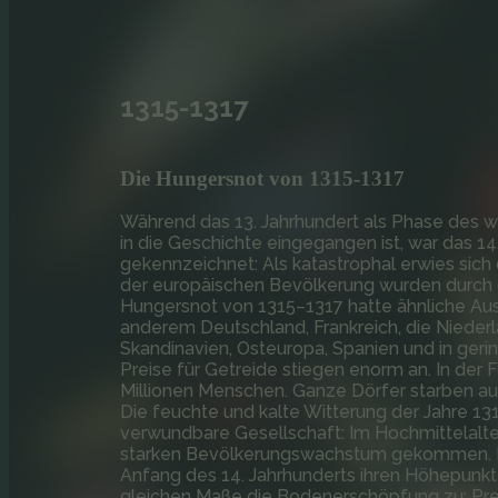
1315-1317
Die Hungersnot von 1315-1317
Während das 13. Jahrhundert als Phase des w
in die Geschichte eingegangen ist, war das 14
gekennzeichnet: Als katastrophal erwies sich
der europäischen Bevölkerung wurden durch d
Hungersnot von 1315–1317 hatte ähnliche Au
anderem Deutschland, Frankreich, die Niederla
Skandinavien, Osteuropa, Spanien und in geri
Preise für Getreide stiegen enorm an. In der
Millionen Menschen. Ganze Dörfer starben a
Die feuchte und kalte Witterung der Jahre 131
verwundbare Gesellschaft: Im Hochmittelalte
starken Bevölkerungswachstum gekommen. D
Anfang des 14. Jahrhunderts ihren Höhepunkt 
gleichen Maße die Bodenerschöpfung zu; Pre