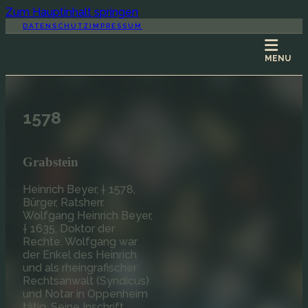
Zum Hauptinhalt springen
DATENSCHUTZ
IMPRESSUM
MENU
1578
Grabstein
Heinrich Beyer, † 1578,
Bürger, Ratsherr.
Wolfgang Heinrich Beyer,
† 1635, Doktor der
HOME
Rechte. Wolfgang war
der Enkel des Heinrich
und als rheingrafischer
Rechtsanwalt (Syndicus)
und Notar in Oppenheim
tätig. Seine Inschrift