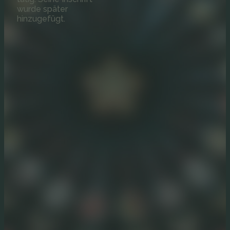
wurde später
hinzugefügt.