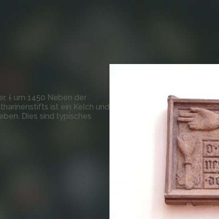
er, † um 1450 Neben der
tharinenstifts ist ein Kelch und
ben. Dies sind typisches