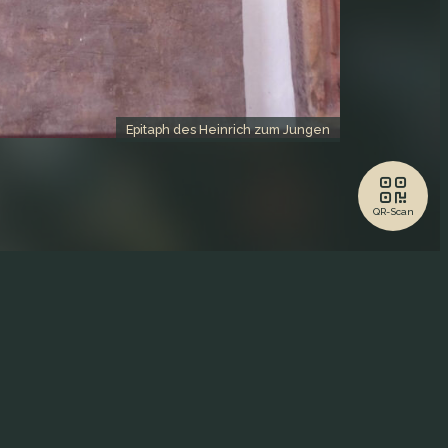
Epitaph des Heinrich zum Jungen
QR-Scan