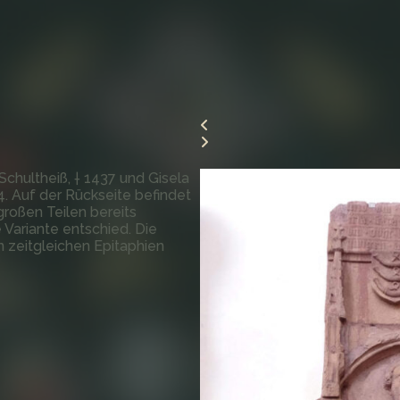
chultheiß, † 1437 und Gisela
4. Auf der Rückseite befindet
großen Teilen bereits
 Variante entschied. Die
n zeitgleichen Epitaphien