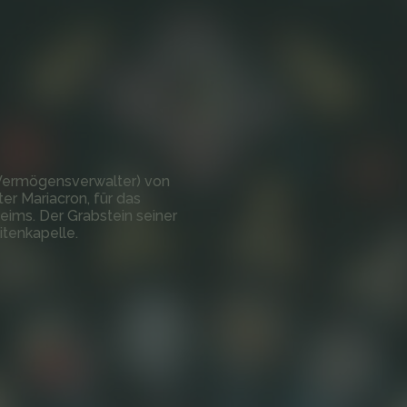
(Vermögensverwalter) von
er Mariacron, für das
eims. Der Grabstein seiner
itenkapelle.